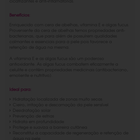
cicatrizantes e anti-inflamatórias.
Benefícios:
Enriquecido com cera de abelhas, vitamina E e algas fucus.
Proveniente da cera de abelhas temos propriedades anti-
bacterianas, que para além de possuírem qualidades
calmantes e essenciais para a pele pois favorece a
retenção de água na mesma.
A vitamina E e as algas fucus são um poderoso
antioxidante. As algas fucus combatem eficazmente a
celulite e contêm propriedades medicinais (antibacteriano,
emoliente e nutritivo).
Ideal para:
Hidratação localizada de zonas muito secas
Cieiro, irritação e descamação da pele sensível
Desidratação solar
Prevenção de estrias
Hidrata em profundidade
Protege e suaviza a barreira cutânea
Reconstitui a capacidade de regeneração e retenção de
água na pele