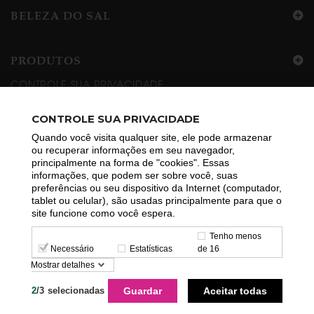
BELEZA DO SAL
PRODUTOS
CONTROLE SUA PRIVACIDADE
ÁREA DO CLIENTE
CONTROLE SUA PRIVACIDADE
Quando você visita qualquer site, ele pode armazenar
ou recuperar informações em seu navegador,
INFORMAÇÕES
principalmente na forma de "cookies". Essas
informações, que podem ser sobre você, suas
preferências ou seu dispositivo da Internet (computador,
tablet ou celular), são usadas principalmente para que o
site funcione como você espera.
Tenho menos
Necessário
Estatísticas
de 16
®
© Beleza do Sal - 2016.
L4D | We Live4Digital
. Todos os direitos
Mostrar detalhes
reservados.
2
/
3
selecionadas
Guardar
Aceitar todas