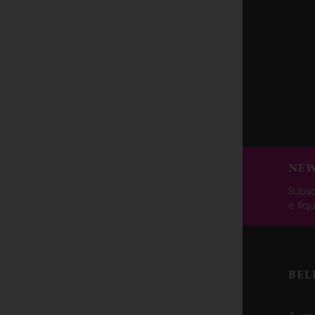
NEW
Subsc
e fiq
BEL