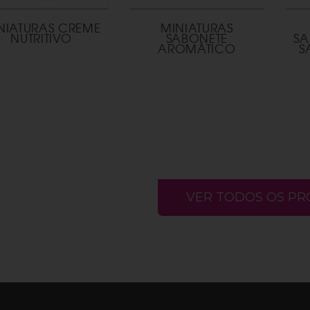
NIATURAS CREME
MINIATURAS
NUTRITIVO
SABONETE
SA
AROMÁTICO
S
VER TODOS OS P