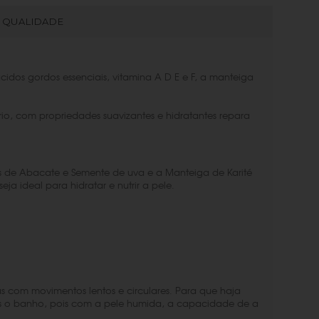
QUALIDADE
idos gordos essenciais, vitamina A D E e F, a manteiga
rio, com propriedades suavizantes e hidratantes repara
os de Abacate e Semente de uva e a Manteiga de Karité
a ideal para hidratar e nutrir a pele.
 com movimentos lentos e circulares. Para que haja
pós o banho, pois com a pele humida, a capacidade de a