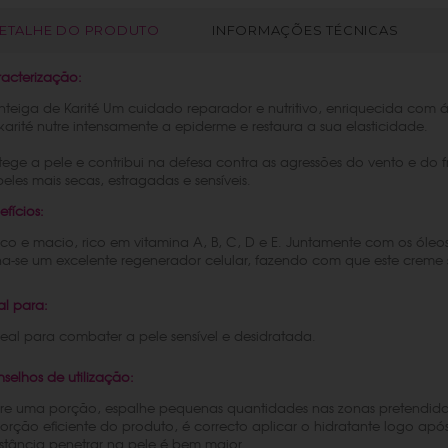
ETALHE DO PRODUTO
INFORMAÇÕES TÉCNICAS
acterização:
teiga de Karité Um cuidado reparador e nutritivo, enriquecida com ác
karité nutre intensamente a epiderme e restaura a sua elasticidade.
tege a pele e contribui na defesa contra as agressões do vento e do f
peles mais secas, estragadas e sensíveis.
efícios:
sco e macio, rico em vitamina A, B, C, D e E. Juntamente com os óle
na-se um excelente regenerador celular, fazendo com que este creme sej
al para:
deal para combater a pele sensível e desidratada.
selhos de utilização:
ire uma porção, espalhe pequenas quantidades nas zonas pretendidas
orção eficiente do produto, é correcto aplicar o hidratante logo a
stância penetrar na pele é bem maior.