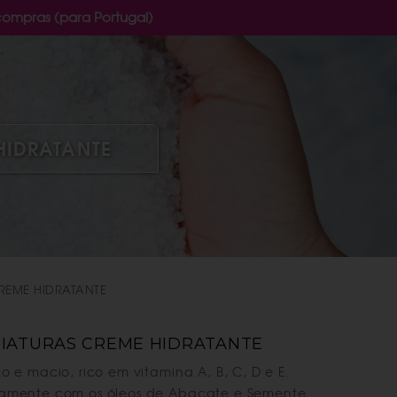
compras (para Portugal)
HIDRATANTE
REME HIDRATANTE
NIATURAS CREME HIDRATANTE
co e macio, rico em vitamina A, B, C, D e E.
amente com os óleos de Abacate e Semente