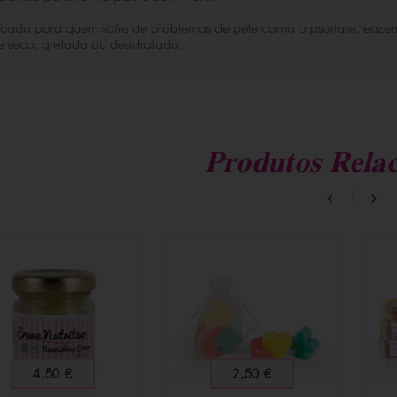
icado para quem sofre de problemas de pele como a psoriase, eqz
e seca, gretada ou desidratada.
Produtos Rela
4,50 €
2,50 €