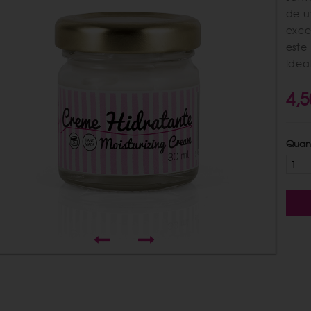
de u
exce
este
Idea
4,5
Quan