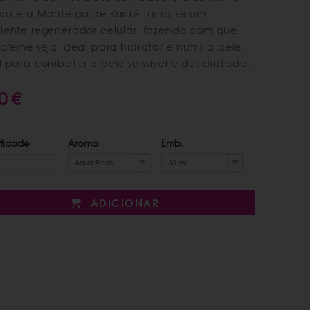
va e a Manteiga de Karité torna-se um
lente regenerador celular, fazendo com que
 creme seja ideal para hidratar e nutrir a pele.
l para combater a pele sensível e desidratada.
0 €
tidade
Aroma
Emb.
Aqua Fresh
30 ml
ADICIONAR