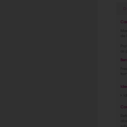
D
Car
Man
de 
Pro
as 
Ben
Fre
tor
Ide
I
Con
Ret
abs
sub